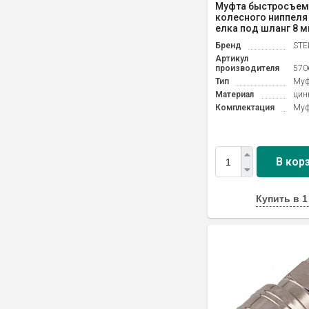
Муфта быстросъем
колесного ниппеля
елка под шланг 8 мм,
Бренд
STE
Артикул
производителя
570
Тип
Муф
Материал
цин
Комплектация
Муф
В кор
Купить в 1