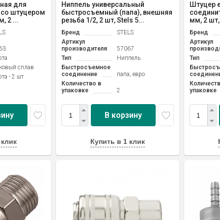
ная для
Ниппель универсальный
Штуцер 
 со штуцером
быстросъемный (папа), внешняя
соедини
 2 ...
резьба 1/2, 2 шт, Stels 5...
мм, 2 шт,
LS
Бренд
STELS
Бренд
Артикул
Артикул
63
производителя
57067
производ
та
Тип
Ниппель
Тип
ковый сплав
Быстросъемное
Быстросъ
соединение
папа, евро
соединен
та - 2 шт
Количество в
Количеств
упаковке
2
упаковке
зину
В корзину
 клик
Купить в 1 клик