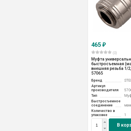
465
₽
(0)
Муфта универсаль
быстросъемная (ма
внешняя резьба 1/2, 
57065
Бренд
STE
Артикул
производителя
570
Тип
Муф
Быстросъемное
соединение
мам
Количество в
упаковке
1
В кор