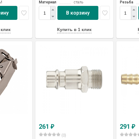
M
Материал
сталь
Резьба
зину
В корзину
 клик
Купить в 1 клик
261
291
₽
₽
(0)