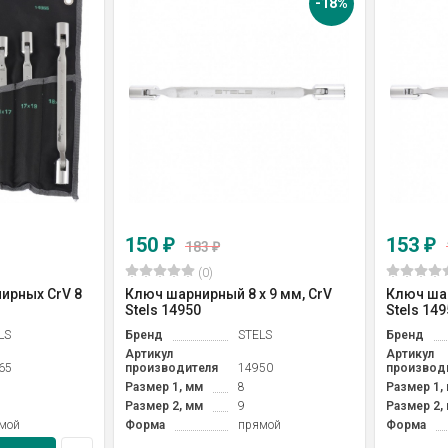
-18%
150
153
₽
₽
183
₽
(0)
ирных CrV 8
Ключ шарнирный 8 х 9 мм, CrV
Ключ шар
Stels 14950
Stels 149
LS
Бренд
STELS
Бренд
Артикул
Артикул
65
производителя
14950
производ
Размер 1, мм
8
Размер 1,
Размер 2, мм
9
Размер 2,
мой
Форма
прямой
Форма