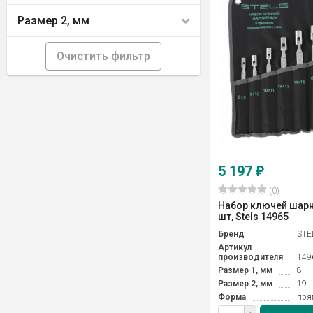
Размер 2, мм
Очистить фильтр
5 197
₽
(0)
Набор ключей шарн
шт, Stels 14965
Бренд
STE
Артикул
производителя
149
Размер 1, мм
8
Размер 2, мм
19
Форма
пря