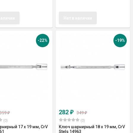
наличии
Нет в наличии
-22%
-19%
282
₽
359
349
₽
₽
(0)
(0)
нирный 17 х 19 мм, CrV
Ключ шарнирный 18 х 19 мм, CrV
61
Stels 14963