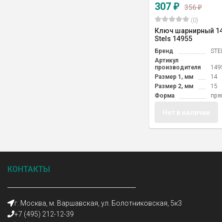
307
₽
356
₽
(0)
Ключ шарнирный 14 
Stels 14955
Бренд
STE
Артикул
производителя
149
Размер 1, мм
14
Размер 2, мм
15
Форма
пря
Нет в наличии
КОНТАКТЫ
г. Москва, м. Варшавская, ул. Болотниковская, 5к3
+7 (495) 212-12-39