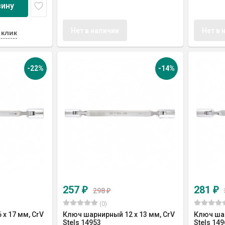
зину
Нет в наличии
Нет в 
 клик
-22%
-14%
257
281
₽
₽
298
₽
(0)
х 17 мм, CrV
Ключ шарнирный 12 х 13 мм, CrV
Ключ шар
Stels 14953
Stels 149