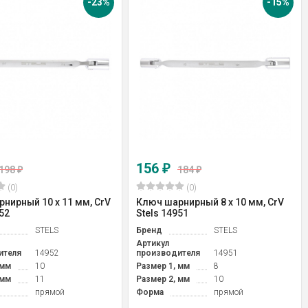
-23%
-15%
156
₽
198
184
₽
₽
(0)
(0)
нирный 10 х 11 мм, CrV
Ключ шарнирный 8 х 10 мм, CrV
52
Stels 14951
STELS
Бренд
STELS
Артикул
ителя
14952
производителя
14951
 мм
10
Размер 1, мм
8
 мм
11
Размер 2, мм
10
прямой
Форма
прямой