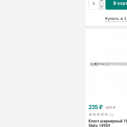
В кор
Купить в 1
235
₽
301
₽
(0)
Ключ шарнирный 16 
Stels 14959