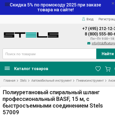
Скидка 5% по промокоду
2025
при заказе
товара на сайте!
Вход
Регистрац
+7 (495) 212-12-
8 (800) 555-80-
Пн—Пт 9:00—18:
info@tdofficetorg
Найти
Каталог товаров
Главная
Stels
Автомобильный инструмент
Пневмоинструмент
Аксе
Полиуретановый спиральный шланг
профессиональный BASF, 15 м, с
быстросъемными соединением Stels
57009