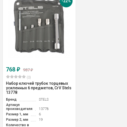
-22%
768
₽
987
₽
(0)
Набор ключей трубок торцевых
усиленных 6 предметов, CrV Stels
13778
Бренд
STELS
Артикул
производителя
13778
Размер 1, мм
6
Размер 2, мм
19
Количество в