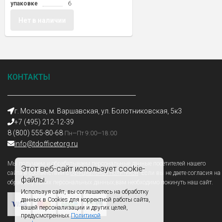
упаковке
6
Нет в наличии
КОНТАКТЫ
г. Москва, м. Варшавская, ул. Болотниковская, 5к3
+7 (495) 212-12-39
8 (800) 555-80-68
Пн—Пт 9:00—18:00
info@tdofficetorg.ru
Мы получаем и обрабатываем персональные данные посетителей нашего
Этот веб-сайт использует cookie-
сайта в соответствии с
официальной политикой
. Если вы не даете согласия на
файлы.
обработку своих персональных данных,вам необходимо покинуть наш сайт.
Используя сайт, вы соглашаетесь на обработку
данных в Cookies для корректной работы сайта,
вашей персонализации и других целей,
предусмотренных
Политикой