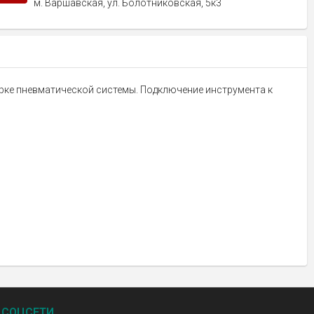
м. Варшавская, ул. Болотниковская, 5к3
орке пневматической системы. Подключение инструмента к
СОЦСЕТИ