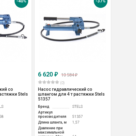
-40%
-37%
6 620
₽
10 584
₽
(0)
кий со
Насос гидравлический со
астяжки Stels
шлангом для 4 т растяжки Stels
51357
LS
Бренд
STELS
Артикул
58
производителя
51357
5
Длина шланга, м
1,57
Давление при
максимальной