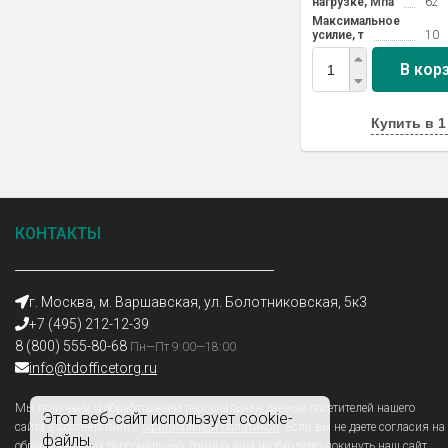
нагрузке, Мпа
62
Максимальное
усилие, т
10
В кор
Купить в 1
КОНТАКТЫ
г. Москва, м. Варшавская, ул. Болотниковская, 5к3
+7 (495) 212-12-39
8 (800) 555-80-68
Пн—Пт 9:00—18:00
info@tdofficetorg.ru
Мы получаем и обрабатываем персональные данные посетителей нашего
Этот веб-сайт использует cookie-
сайта в соответствии с
официальной политикой
. Если вы не даете согласия на
файлы.
обработку своих персональных данных,вам необходимо покинуть наш сайт.