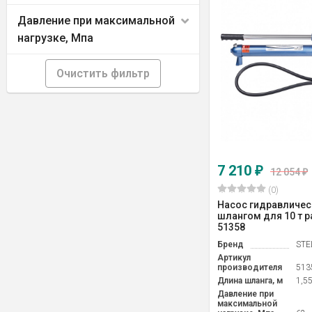
Давление при максимальной
нагрузке, Мпа
Очистить фильтр
7 210
₽
12 054
₽
(0)
Насос гидравличес
шлангом для 10 т р
51358
Бренд
STE
Артикул
производителя
513
Длина шланга, м
1,5
Давление при
максимальной