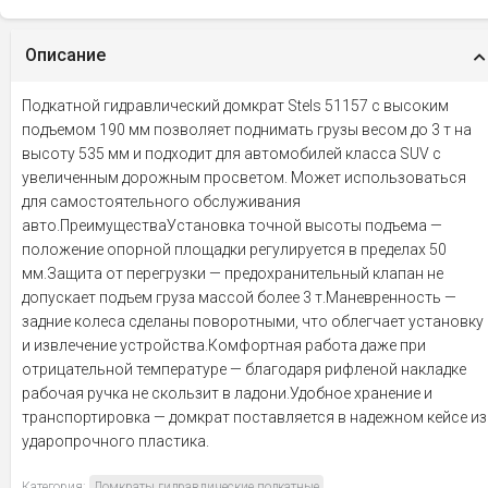
Описание
Подкатной гидравлический домкрат Stels 51157 с высоким
подъемом 190 мм позволяет поднимать грузы весом до 3 т на
высоту 535 мм и подходит для автомобилей класса SUV с
увеличенным дорожным просветом. Может использоваться
для самостоятельного обслуживания
авто.ПреимуществаУстановка точной высоты подъема —
положение опорной площадки регулируется в пределах 50
мм.Защита от перегрузки — предохранительный клапан не
допускает подъем груза массой более 3 т.Маневренность —
задние колеса сделаны поворотными, что облегчает установку
и извлечение устройства.Комфортная работа даже при
отрицательной температуре — благодаря рифленой накладке
рабочая ручка не скользит в ладони.Удобное хранение и
транспортировка — домкрат поставляется в надежном кейсе из
ударопрочного пластика.
Категория:
Домкраты гидравлические подкатные