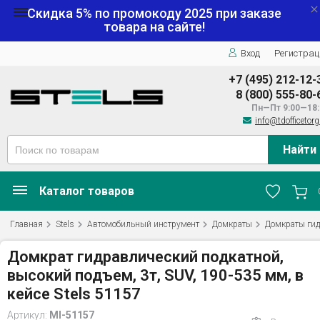
Скидка 5% по промокоду
2025
при заказе
товара на сайте!
Вход
Регистрац
+7 (495) 212-12-
8 (800) 555-80-
Пн—Пт 9:00—18:
info@tdofficetorg
Найти
Каталог товаров
Главная
Stels
Автомобильный инструмент
Домкраты
Домкраты гид
Домкрат гидравлический подкатной,
высокий подъем, 3т, SUV, 190-535 мм, в
кейсе Stels 51157
Артикул:
MI-51157