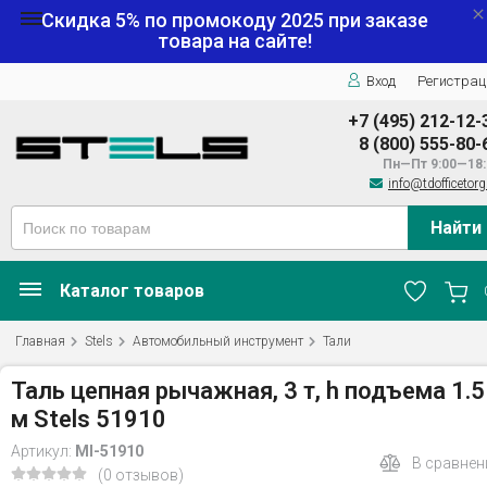
Скидка 5% по промокоду
2025
при заказе
товара на сайте!
Вход
Регистрац
+7 (495) 212-12-
8 (800) 555-80-
Пн—Пт 9:00—18:
info@tdofficetorg
Найти
Каталог товаров
Главная
Stels
Автомобильный инструмент
Тали
Таль цепная рычажная, 3 т, h подъема 1.5
м Stels 51910
Артикул:
MI-51910
В сравнен
(0 отзывов)