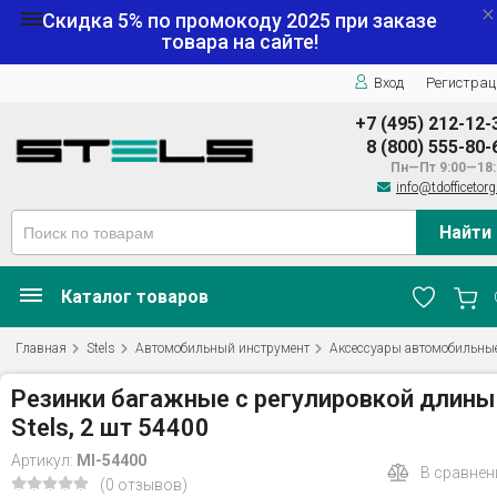
Скидка 5% по промокоду
2025
при заказе
товара на сайте!
Вход
Регистрац
+7 (495) 212-12-
8 (800) 555-80-
Пн—Пт 9:00—18:
info@tdofficetorg
Найти
Каталог товаров
Главная
Stels
Автомобильный инструмент
Аксессуары автомобильны
Резинки багажные с регулировкой длины
Stels, 2 шт 54400
Артикул:
MI-54400
В сравнен
(0 отзывов)