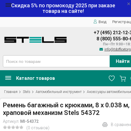
Скидка 5% по промокоду
2025
при заказе
товара на сайте!
Вход
Регистрац
+7 (495) 212-12-
8 (800) 555-80-
Пн—Пт 9:00—18:
info@tdofficetorg
Найти
Каталог товаров
Главная
Stels
Автомобильный инструмент
Аксессуары автомобильны
Ремень багажный с крюками, 8 x 0.038 м,
храповой механизм Stels 54372
Артикул:
MI-54372
В сравнен
(0 отзывов)