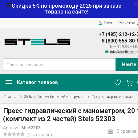
Скидка 5% по промокоду
2025
при заказе
товара на сайте!
Вход
Регистрац
+7 (495) 212-12-
8 (800) 555-80-
Пн—Пт 9:00—18:
info@tdofficetorg
Найти
Каталог товаров
Главная
Stels
Автомобильный инструмент
Прессы гидравлические
Пресс гидравлический с манометром, 20 
(комплект из 2 частей) Stels 52303
Артикул:
MI-52303
В сравнен
(0 отзывов)