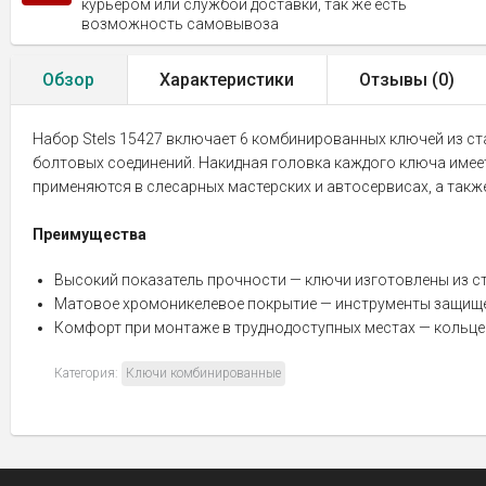
курьером или службой доставки, так же есть
возможность самовывоза
Обзор
Характеристики
Отзывы (
0
)
Набор Stels 15427 включает 6 комбинированных ключей из ста
болтовых соединений. Накидная головка каждого ключа имее
применяются в слесарных мастерских и автосервисах, а также
Преимущества
Высокий показатель прочности — ключи изготовлены из ст
Матовое хромоникелевое покрытие — инструменты защище
Комфорт при монтаже в труднодоступных местах — кольцев
Категория:
Ключи комбинированные