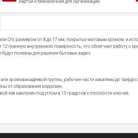
картой и безналичная для организаций
ли CrV, размером от 8 до 17 мм, покрытых матовым хромом, и исп
т 12-гранную внутреннюю поверхность, что облегчает работу с к
 будут полезны для решения бытовых задач.
али хромованадиевой группы, рабочие части закалены до твердос
ны от образования коррозии.
ой зев наклонен под углом в 15 градусов к плоскости ключей.