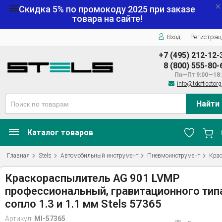
Скидка 5% по промокоду
2025
при заказе
товара на сайте!
Вход
Регистрац
+7 (495) 212-12-
8 (800) 555-80-
Пн—Пт 9:00—18:
info@tdofficetorg
Найти
Каталог товаров
Главная
Stels
Автомобильный инструмент
Пневмоинструмент
Кра
Краскораспылитель AG 901 LVMP
профессиональный, гравитационного тип
сопло 1.3 и 1.1 мм Stels 57365
Артикул:
MI-57365