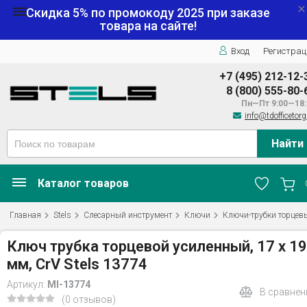
Скидка 5% по промокоду
2025
при заказе
товара на сайте!
Вход
Регистрац
+7 (495) 212-12-
8 (800) 555-80-
Пн—Пт 9:00—18:
info@tdofficetorg
Найти
Каталог товаров
Главная
Stels
Слесарный инструмент
Ключи
Ключи-трубки торцев
Ключ трубка торцевой усиленный, 17 х 19
мм, CrV Stels 13774
Артикул:
MI-13774
В сравнен
(0 отзывов)