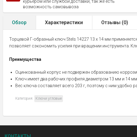
курьером или службой доставки, так же есть
возможность самовывоза
Обзор
Характеристики
Отзывы (
0
)
Торцевой Г-образный ключ Stels 14227 13 х 14 мм применяет
позволяет сэкономить усилия при вращении инструмента. К
Преимущества
Оцинкованный корпус не подвержен образованию коррозии
Ключ имеет два рабочих профиля диаметром 13 мм и 14 мм
Вес ключа составляет всего 203 г, поэтому с ним удобно 
Категория:
Ключи угловые
КОНТАКТЫ