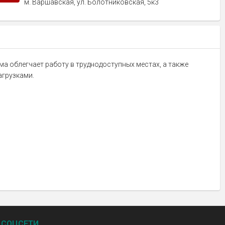
м. Варшавская, ул. Болотниковская, 5к3
а облегчает работу в труднодоступных местах, а также
агрузками.
СОЦСЕТИ