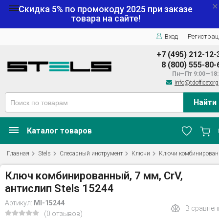
Скидка 5% по промокоду
2025
при заказе
товара на сайте!
Вход
Регистрац
+7 (495) 212-12-
8 (800) 555-80-
Пн—Пт 9:00—18:
info@tdofficetorg
Найти
Каталог товаров
Главная
Stels
Слесарный инструмент
Ключи
Ключи комбинирован
Ключ комбинированный, 7 мм, CrV,
антислип Stels 15244
Артикул:
MI-15244
В сравнен
(0 отзывов)