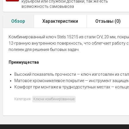
курьером или службой доставки, так же есть
возможность самовывоза
Обзор
Характеристики
Отзывы (
0
)
Комбинированный ключ Stels 15215 из стали CrV, 20 мм, пок
12-гранную внутреннюю поверхность, что облегчает работу с
полезен для решения бытовых задач.
Преимущества
Высокий показатель прочности — ключ изготовлен из стал
Матовое хромоникелевое покрытие — инструмент защищен
Комфорт при монтаже в труднодоступных местах — кольцев
Категория:
Ключи комбинированные