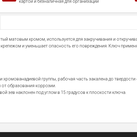
картой и безналичная для организаций
рытый матовым хромом, используется для закручивания и откручив
 крепежом и уменьшает опасность его повреждения. Ключ применяе
и хромованадиевой группы, рабочая часть закалена до твердости 
 от образования коррозии.
ой зев наклонен под углом в 15 градусов к плоскости ключа.