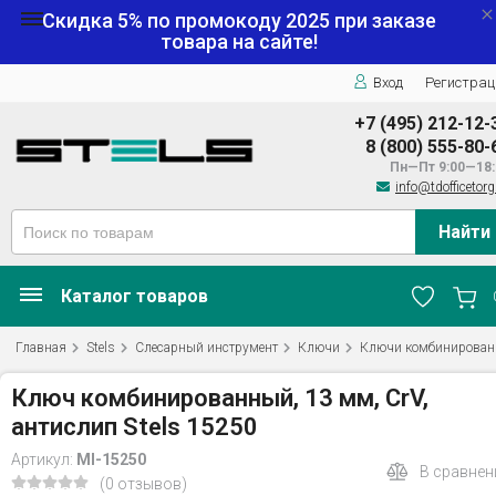
Скидка 5% по промокоду
2025
при заказе
товара на сайте!
Вход
Регистрац
+7 (495) 212-12-
8 (800) 555-80-
Пн—Пт 9:00—18:
info@tdofficetorg
Найти
Каталог товаров
Главная
Stels
Слесарный инструмент
Ключи
Ключи комбинирован
Ключ комбинированный, 13 мм, CrV,
антислип Stels 15250
Артикул:
MI-15250
В сравнен
(0 отзывов)