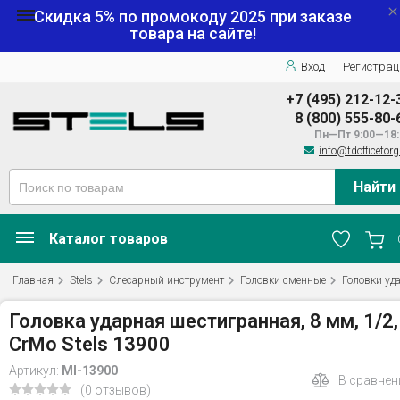
Скидка 5% по промокоду
2025
при заказе
товара на сайте!
Вход
Регистрац
+7 (495) 212-12-
8 (800) 555-80-
Пн—Пт 9:00—18:
info@tdofficetorg
Найти
Каталог товаров
Главная
Stels
Слесарный инструмент
Головки сменные
Головки уд
Головка ударная шестигранная, 8 мм, 1/2,
CrMo Stels 13900
Артикул:
MI-13900
В сравнен
(0 отзывов)