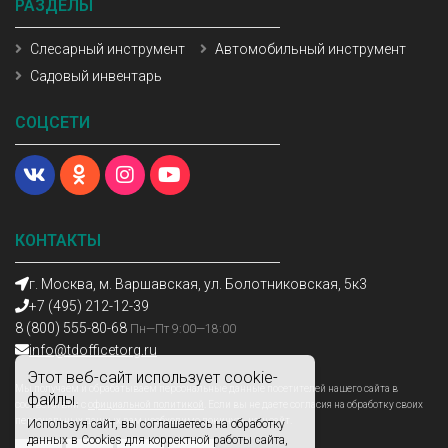
РАЗДЕЛЫ
Слесарный инструмент
Автомобильный инструмент
Садовый инвентарь
СОЦСЕТИ
КОНТАКТЫ
г. Москва, м. Варшавская, ул. Болотниковская, 5к3
+7 (495) 212-12-39
8 (800) 555-80-68
Пн—Пт 9:00—18:00
info@tdofficetorg.ru
Этот веб-сайт использует cookie-
Мы получаем и обрабатываем персональные данные посетителей нашего сайта в
файлы.
соответствии с
официальной политикой
. Если вы не даете согласия на обработку своих
персональных данных,вам необходимо покинуть наш сайт.
Используя сайт, вы соглашаетесь на обработку
данных в Cookies для корректной работы сайта,