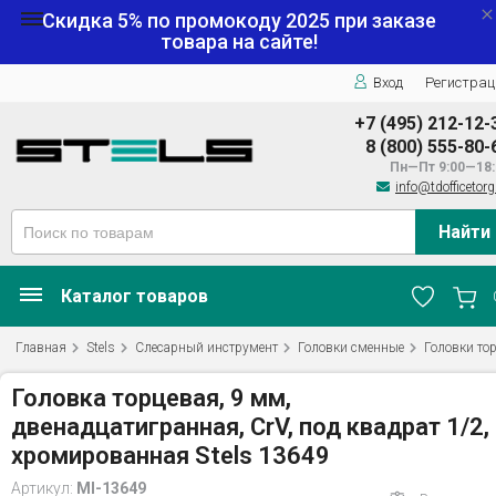
Скидка 5% по промокоду
2025
при заказе
товара на сайте!
Вход
Регистрац
+7 (495) 212-12-
8 (800) 555-80-
Пн—Пт 9:00—18:
info@tdofficetorg
Найти
Каталог товаров
Главная
Stels
Слесарный инструмент
Головки сменные
Головки то
Головка торцевая, 9 мм,
двенадцатигранная, CrV, под квадрат 1/2,
хромированная Stels 13649
Артикул:
MI-13649