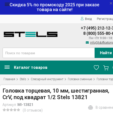
Скидка 5% по промокоду
2025
при заказе
товара на сайте!
Вход
Регистрац
+7 (495) 212-12-
8 (800) 555-80-
Пн—Пт 9:00—18:
info@tdofficetorg
Найти
Каталог товаров
Главная
Stels
Слесарный инструмент
Головки сменные
Головки то
Головка торцевая, 10 мм, шестигранная,
CrV, под квадрат 1/2 Stels 13821
Артикул:
MI-13821
В сравнен
(0 отзывов)