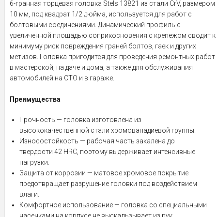
6-гранная торцевая головка Stels 13821 из стали CrV, размером
10 мм, под квадрат 1/2 дюйма, используется для работ с
болтовыми соединениями. Динамический профиль с
увеличенной площадью соприкосновения с крепежом сводит к
минимуму риск повреждения граней болтов, гаек и других
метизов. Головка пригодится для проведения ремонтных работ
в мастерской, на даче и дома, а также для обслуживания
автомобилей на СТО и в гараже.
Преимущества
Прочность — головка изготовлена из
высококачественной стали хромованадиевой группы.
Износостойкость — рабочая часть закалена до
твердости 42 HRC, поэтому выдерживает интенсивные
нагрузки.
Защита от коррозии — матовое хромовое покрытие
предотвращает разрушение головки под воздействием
влаги.
Комфортное использование — головка со специальными
насечками на корпусе не выскальзывает из рук.