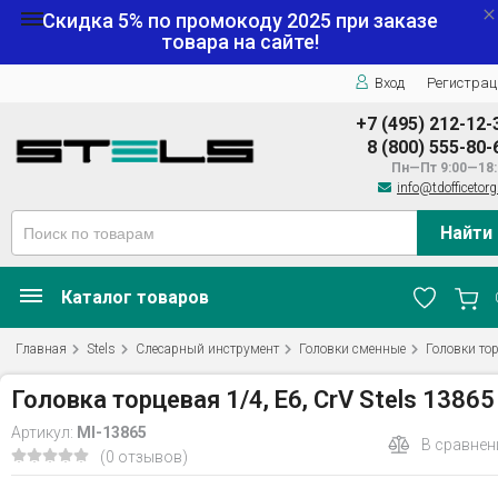
Скидка 5% по промокоду
2025
при заказе
товара на сайте!
Вход
Регистрац
+7 (495) 212-12-
8 (800) 555-80-
Пн—Пт 9:00—18:
info@tdofficetorg
Найти
Каталог товаров
Главная
Stels
Слесарный инструмент
Головки сменные
Головки то
Головка торцевая 1/4, Е6, CrV Stels 13865
Артикул:
MI-13865
В сравнен
(0 отзывов)