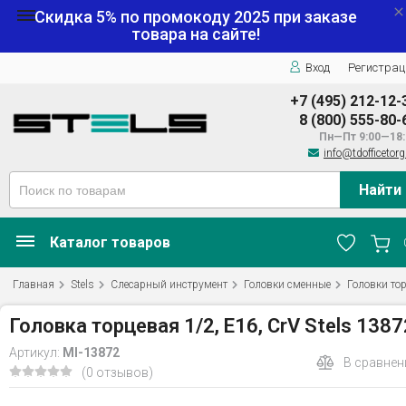
Скидка 5% по промокоду
2025
при заказе
товара на сайте!
Вход
Регистрац
+7 (495) 212-12-
8 (800) 555-80-
Пн—Пт 9:00—18:
info@tdofficetorg
Найти
Каталог товаров
Главная
Stels
Слесарный инструмент
Головки сменные
Головки то
Головка торцевая 1/2, Е16, CrV Stels 1387
Артикул:
MI-13872
В сравнен
(0 отзывов)