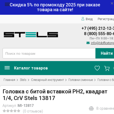
Скидка 5% по промокоду
2025
при заказе
товара на сайте!
Вход
Регистрац
+7 (495) 212-12-
8 (800) 555-80-
Пн—Пт 9:00—18:
info@tdofficetorg
Найти
Каталог товаров
Главная
Stels
Слесарный инструмент
Головки сменные
Головки с б
Головка с битой вставкой PH2, квадрат
1/4, CrV Stels 13817
Артикул:
MI-13817
В сравнен
(0 отзывов)