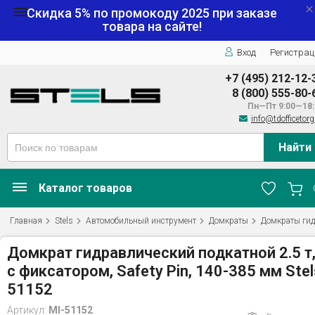
Скидка 5% по промокоду
2025
при заказе
товара на сайте!
Вход
Регистрац
+7 (495) 212-12-
8 (800) 555-80-
Пн—Пт 9:00—18:
info@tdofficetorg
Найти
Каталог товаров
Главная
Stels
Автомобильный инструмент
Домкраты
Домкраты гид
Домкрат гидравлический подкатной 2.5 т
с фиксатором, Safety Pin, 140-385 мм Stel
51152
Артикул:
MI-51152