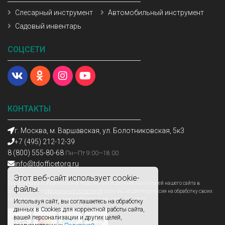
Слесарный инструмент
Автомобильный инструмент
Садовый инвентарь
СОЦСЕТИ
КОНТАКТЫ
г. Москва, м. Варшавская, ул. Болотниковская, 5к3
+7 (495) 212-12-39
8 (800) 555-80-68
Пн—Пт 9:00—18:00
info@tdofficetorg.ru
Этот веб-сайт использует cookie-
Мы получаем и обрабатываем персональные данные посетителей нашего сайта в
файлы.
соответствии с
официальной политикой
. Если вы не даете согласия на обработку своих
персональных данных,вам необходимо покинуть наш сайт.
Используя сайт, вы соглашаетесь на обработку
данных в Cookies для корректной работы сайта,
вашей персонализации и других целей,