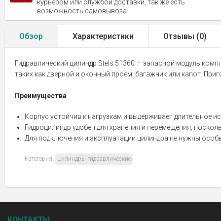
курьером или службой доставки, так же есть
возможность самовывоза
Обзор
Характеристики
Отзывы (
0
)
Гидравлический цилиндр Stels 51360 — запасной модуль комп
таких как дверной и оконный проем, багажник или капот. При
Преимущества
Корпус устойчив к нагрузкам и выдерживает длительное исп
Гидроцилиндр удобен для хранения и перемещения, поскольку
Для подключения и эксплуатации цилиндра не нужны особы
Категория:
Цилиндры гидравлические
КОНТАКТЫ