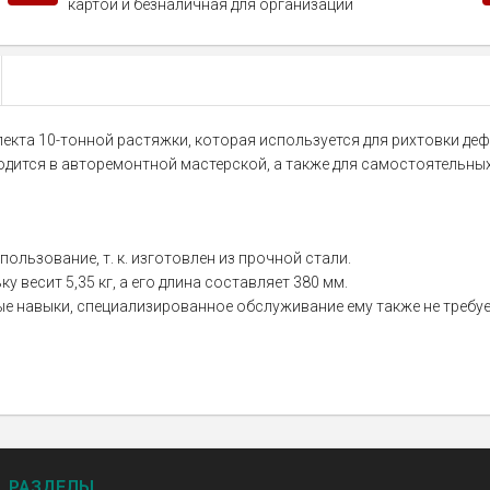
картой и безналичная для организаций
лекта 10-тонной растяжки, которая используется для рихтовки д
годится в авторемонтной мастерской, а также для самостоятельны
ользование, т. к. изготовлен из прочной стали.
 весит 5,35 кг, а его длина составляет 380 мм.
е навыки, специализированное обслуживание ему также не требуе
РАЗДЕЛЫ