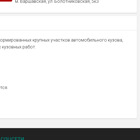
м. Варшавская, ул. Болотниковская, 5к3
еформированных крупных участков автомобильного кузова,
х кузовных работ.
тся.
СОЦСЕТИ